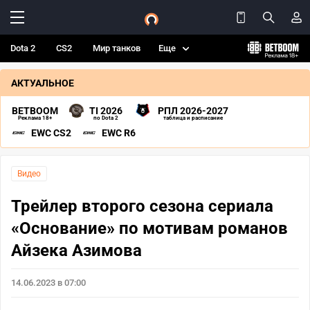
Dota 2
CS2
Мир танков
Еще
АКТУАЛЬНОЕ
BETBOOM
TI 2026
РПЛ 2026-2027
Реклама 18+
по Dota 2
таблица и расписание
EWC CS2
EWC R6
Видео
Трейлер второго сезона сериала
«Основание» по мотивам романов
Айзека Азимова
14.06.2023 в 07:00