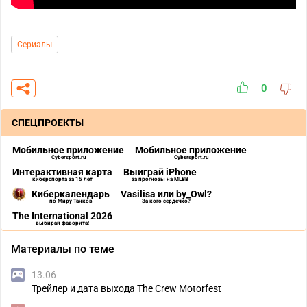
Сериалы
0
СПЕЦПРОЕКТЫ
Мобильное приложение
Мобильное приложение
Cybersport.ru
Cybersport.ru
Интерактивная карта
Выиграй iPhone
киберспорта за 15 лет
за прогнозы на MLBB
Киберкалендарь
Vasilisa или by_Owl?
по Миру Танков
За кого сердечко?
The International 2026
выбирай фаворита!
Материалы по теме
13.06
Трейлер и дата выхода The Crew Motorfest