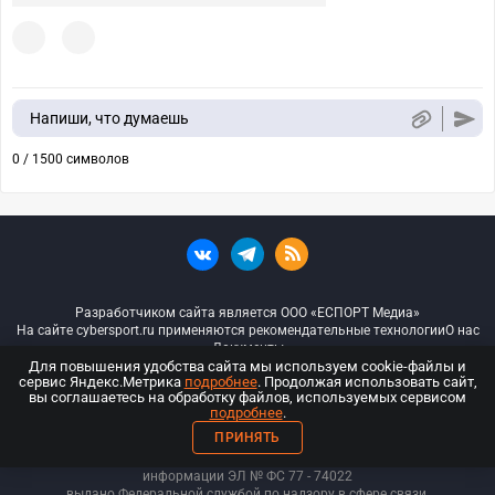
Напиши, что думаешь
0 / 1500 символов
Разработчиком сайта является ООО «ЕСПОРТ Медиа»
На сайте cybersport.ru применяются рекомендательные технологии
О нас
Документы
Для повышения удобства сайта мы используем cookie-файлы и
сервис Яндекс.Метрика
подробнее
. Продолжая использовать сайт,
© ООО «Киберспорт.ру» — Все права защищены
вы соглашаетесь на обработку файлов, используемых сервисом
подробнее
.
18+
ПРИНЯТЬ
ООО «Киберспорт.ру». Свидетельство о регистрации средств массовой
информации ЭЛ № ФС 77 - 74
022
выдано Федеральной службой по надзору в сфере связи,