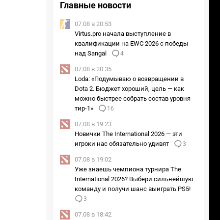
Главные новости
07.08 в 20:53
Virtus.pro начала выступление в
квалификации на EWC 2026 с победы
над Sangal
4
07.08 в 20:35
Loda: «Подумываю о возвращении в
Dota 2. Бюджет хороший, цель — как
можно быстрее собрать состав уровня
тир-1»
16
07.08 в 19:23
Новички The International 2026 — эти
игроки нас обязательно удивят
3
07.08 в 19:02
Уже знаешь чемпиона турнира The
International 2026? Выбери сильнейшую
команду и получи шанс выиграть PS5!
3
07.08 в 18:42