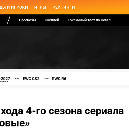
ДЫ И ИГРОКИ
ИГРЫ
РЕЙТИНГИ
Прогнозы
Косплей
Токсичный тест по Dota 2
-2027
EWC CS2
EWC R6
писание
хода 4-го сезона сериала
Новые»