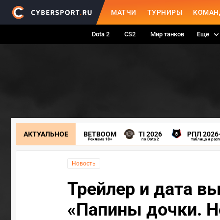
МАТЧИ
ТУРНИРЫ
КОМАН
Dota 2
CS2
Мир танков
Еще
АКТУАЛЬНОЕ
BETBOOM
TI 2026
РПЛ 2026
Реклама 18+
по Dota 2
таблица и рас
Новость
Трейлер и дата вы
«Папины дочки. 