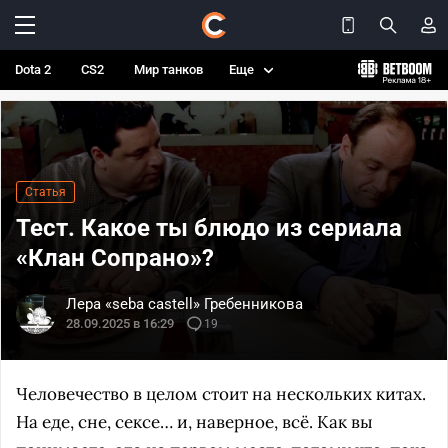
Dota 2
CS2
Мир танков
Еще
Статья
Тест. Какое ты блюдо из сериала
«Клан Сопрано»?
Лера «seba castell» Гребенникова
28.09.2025 в 16:29
19
Человечество в целом стоит на нескольких китах.
На еде, сне, сексе… и, наверное, всё. Как вы