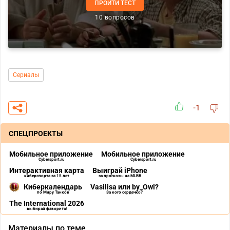
ПРОЙТИ ТЕСТ
10 вопросов
Сериалы
-1
СПЕЦПРОЕКТЫ
Мобильное приложение
Мобильное приложение
Cybersport.ru
Cybersport.ru
Интерактивная карта
Выиграй iPhone
киберспорта за 15 лет
за прогнозы на MLBB
Киберкалендарь
Vasilisa или by_Owl?
по Миру Танков
За кого сердечко?
The International 2026
выбирай фаворита!
Материалы по теме