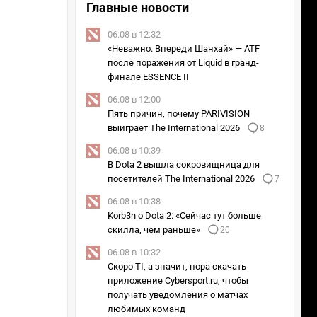
Главные новости
06.08 в 12:32
«Неважно. Впереди Шанхай» — ATF
после поражения от Liquid в гранд-
финале ESSENCE II
06.08 в 12:00
Пять причин, почему PARIVISION
выиграет The International 2026
8
06.08 в 10:39
В Dota 2 вышла сокровищница для
посетителей The International 2026
7
06.08 в 10:38
Korb3n о Dota 2: «Сейчас тут больше
скилла, чем раньше»
20
06.08 в 10:32
Скоро TI, а значит, пора скачать
приложение Cybersport.ru, чтобы
получать уведомления о матчах
любимых команд