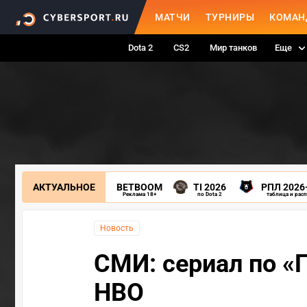
МАТЧИ
ТУРНИРЫ
КОМАН
Dota 2
CS2
Мир танков
Еще
АКТУАЛЬНОЕ
BETBOOM
TI 2026
РПЛ 2026
Реклама 18+
по Dota 2
таблица и рас
Новость
СМИ: сериал по «
HBO