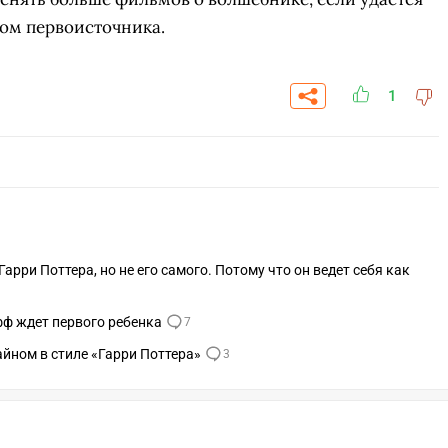
ором первоисточника.
1
арри Поттера, но не его самого. Потому что он ведет себя как
фф ждет первого ребенка
7
СКАЧАТЬ НА
СК
айном в стиле «Гарри Поттера»
3
ОВАТЬ
ЗАБРАТЬ
ANDROID