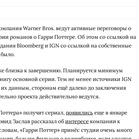
мпания Warner Bros. ведут активные переговоры о
рии романов о Гарри Поттере. Об этом со ссылкой на
дания Bloomberg и IGN со ссылкой на собственные
 было.
же близка к завершению. Планируется минимум
книгу основной серии. Тем не менее источники IGN
 их данным, сторонам ещё далеко до заключения
тельно проекта действительно ведутся.
Поттера» получит сериал,
появились
еще в январе
Дэвид Заслав рассказал об
интересе
компании к
ловам, «Гарри Поттер» принёс студии очень много
 снять больше фильмов о волшебнике, если удастся