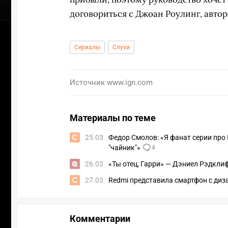
договориться с Джоан Роулинг, авт
Сериалы
Слухи
Источник
www.ign.com
Материалы по теме
25.03
Федор Смолов: «Я фанат серии про Г
"чайник"»
4
26.03
«Ты отец, Гарри» — Дэниел Рэдкли
27.03
Redmi представила смартфон с диз
УЧАСТВ
Комментарии