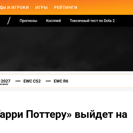
ДЫ И ИГРОКИ
ИГРЫ
РЕЙТИНГИ
Прогнозы
Косплей
Токсичный тест по Dota 2
-2027
EWC CS2
EWC R6
писание
Гарри Поттеру» выйдет на