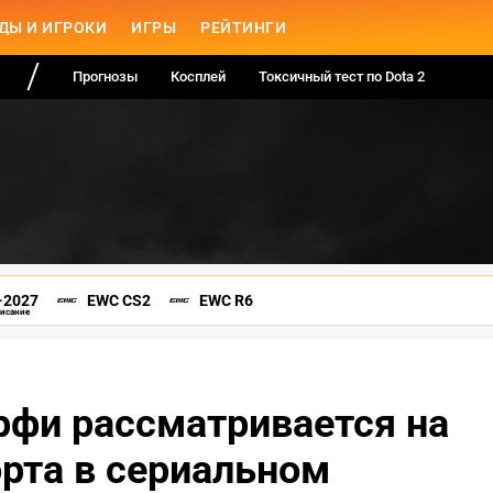
ДЫ И ИГРОКИ
ИГРЫ
РЕЙТИНГИ
Прогнозы
Косплей
Токсичный тест по Dota 2
-2027
EWC CS2
EWC R6
писание
рфи рассматривается на
рта в сериальном