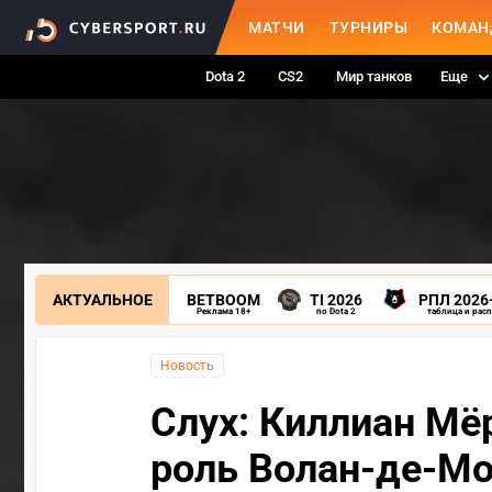
МАТЧИ
ТУРНИРЫ
КОМАН
Dota 2
CS2
Мир танков
Еще
АКТУАЛЬНОЕ
BETBOOM
TI 2026
РПЛ 2026
Реклама 18+
по Dota 2
таблица и рас
Новость
Слух: Киллиан Мё
роль Волан-де-Мо