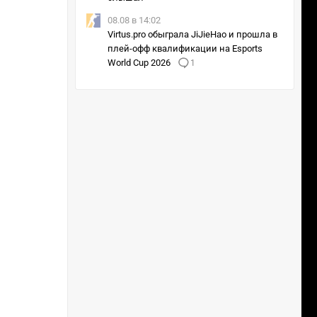
08.08 в 14:02
Virtus.pro обыграла JiJieHao и прошла в
плей-офф квалификации на Esports
World Cup 2026
1