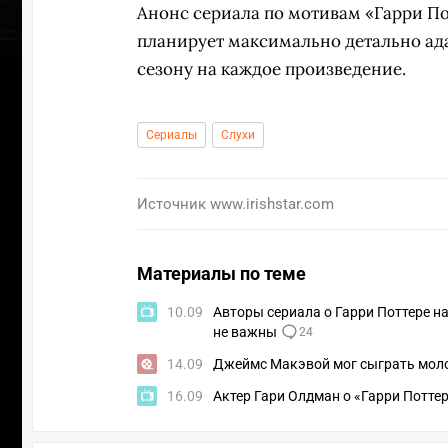
Анонс сериала по мотивам «Гарри П
планирует максимально детально ада
сезону на каждое произведение.
Сериалы
Слухи
Источник
www.irishstar.com
Материалы по теме
10.09
Авторы сериала о Гарри Поттере на
не важны
24
ПЕРЕ
14.09
Джеймс Макэвой мог сыграть моло
16.09
Актер Гари Олдман о «Гарри Поттер