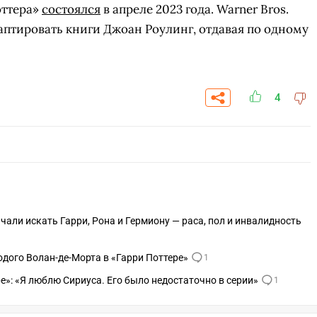
оттера»
состоялся
в апреле 2023 года. Warner Bros.
птировать книги Джоан Роулинг, отдавая по одному
4
чали искать Гарри, Рона и Гермиону — раса, пол и инвалидность
СКАЧАТЬ НА
СК
ЙТИ
ВЫБРАТЬ
дого Волан-де-Морта в «Гарри Поттере»
1
ANDROID
е»: «Я люблю Сириуса. Его было недостаточно в серии»
1