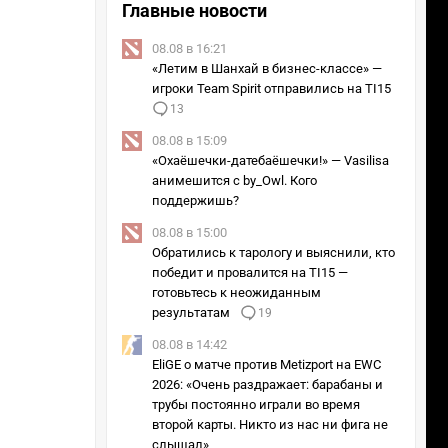
Главные новости
08.08 в 16:21
«Летим в Шанхай в бизнес-классе» —
игроки Team Spirit отправились на TI15
13
08.08 в 15:09
«Охаёшечки-датебаёшечки!» — Vasilisa
анимешится с by_Owl. Кого
поддержишь?
08.08 в 15:00
Обратились к тарологу и выяснили, кто
победит и провалится на TI15 —
готовьтесь к неожиданным
результатам
19
08.08 в 14:42
EliGE о матче против Metizport на EWC
2026: «Очень раздражает: барабаны и
трубы постоянно играли во время
второй карты. Никто из нас ни фига не
слышал»