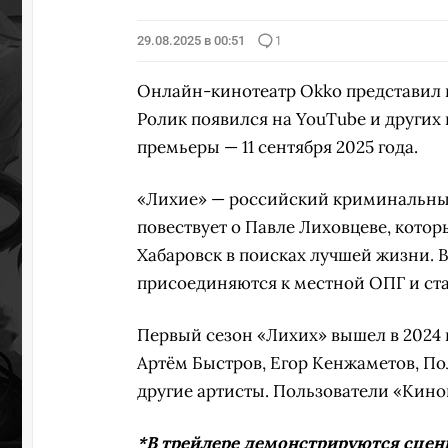
29.08.2025 в 00:51
1
ПЕРЕ
Онлайн-кинотеатр Okko представил н
Ролик появился на YouTube и других 
премьеры — 11 сентября 2025 года.
«Лихие» — российский криминальны
повествует о Павле Лиховцеве, котор
Хабаровск в поисках лучшей жизни. 
присоединяются к местной ОПГ и ста
Первый сезон «Лихих» вышел в 2024 г
Артём Быстров, Егор Кенжаметов, По
другие артисты. Пользователи «Киноп
*В трейлере демонстрируются сцен