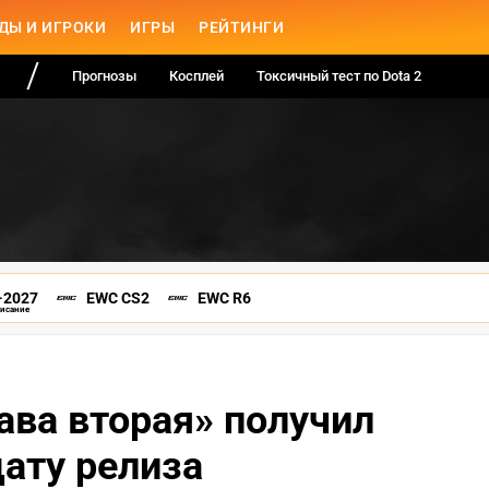
ДЫ И ИГРОКИ
ИГРЫ
РЕЙТИНГИ
Прогнозы
Косплей
Токсичный тест по Dota 2
-2027
EWC CS2
EWC R6
писание
ава вторая» получил
дату релиза