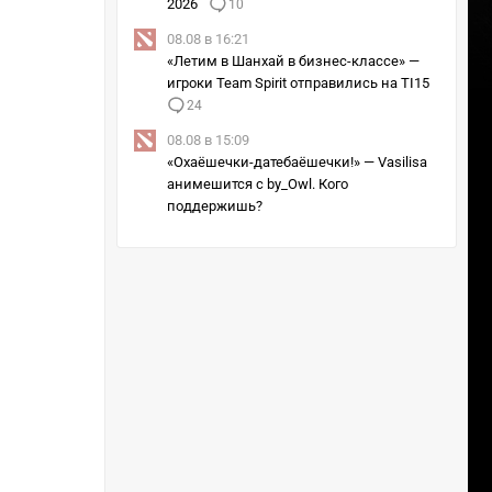
2026
10
08.08 в 16:21
«Летим в Шанхай в бизнес-классе» —
игроки Team Spirit отправились на TI15
24
08.08 в 15:09
«Охаёшечки-датебаёшечки!» — Vasilisa
анимешится с by_Owl. Кого
поддержишь?