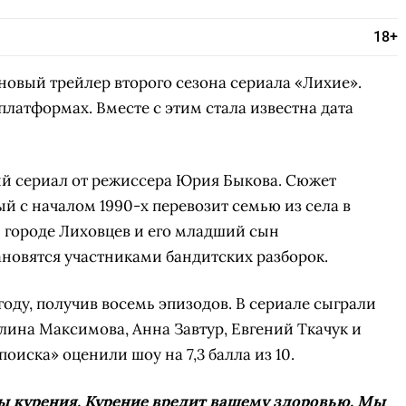
18+
СКАЧАТЬ НА
СК
ЙТИ
ВЫБРАТЬ
ANDROID
овый трейлер второго сезона сериала «Лихие».
платформах. Вместе с этим стала известна дата
й сериал от режиссера Юрия Быкова. Сюжет
ый с началом 1990-х перевозит семью из села в
В городе Лиховцев и его младший сын
новятся участниками бандитских разборок.
оду, получив восемь эпизодов. В сериале сыграли
лина Максимова, Анна Завтур, Евгений Ткачук и
оиска» оценили шоу на 7,3 балла из 10.
ы курения. Курение вредит вашему здоровью. Мы