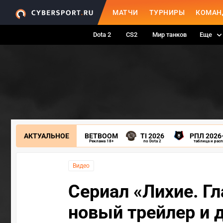
МАТЧИ
ТУРНИРЫ
КОМАН
Dota 2
CS2
Мир танков
Еще
АКТУАЛЬНОЕ
BETBOOM
TI 2026
РПЛ 2026
Реклама 18+
по Dota 2
таблица и рас
Видео
Сериал «Лихие. Гл
новый трейлер и 