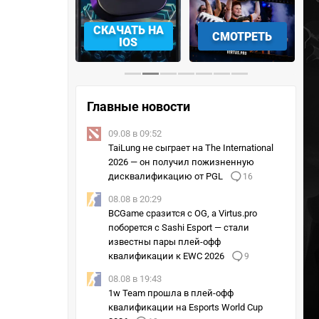
АЧАТЬ НА
СМОТРЕТЬ
УЧАСТВОВАТЬ
IOS
Главные новости
09.08 в 09:52
TaiLung не сыграет на The International
2026 — он получил пожизненную
дисквалификацию от PGL
16
08.08 в 20:29
BCGame сразится с OG, а Virtus.pro
поборется с Sashi Esport — стали
известны пары плей-офф
квалификации к EWC 2026
9
08.08 в 19:43
1w Team прошла в плей-офф
квалификации на Esports World Cup