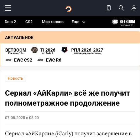
Dota 2
CS2
Мир танков
Еще
АКТУАЛЬНОЕ
BETBOOM
TI 2026
РПЛ 2026-2027
Реклама 18+
по Dota 2
таблица и расписание
EWC CS2
EWC R6
Новость
Сериал «АйКарли» всё же получит
полнометражное продолжение
07.08.2025 в 08:20
Сериал «АйКарли» (iCarly) получит завершение в