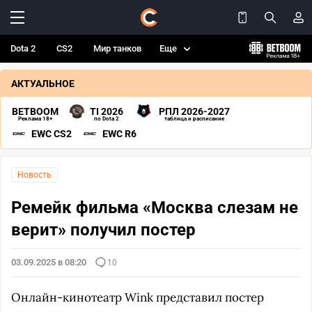
Dota 2
CS2
Мир танков
Еще
АКТУАЛЬНОЕ
BETBOOM
TI 2026
РПЛ 2026-2027
Реклама 18+
по Dota 2
таблица и расписание
EWC CS2
EWC R6
Новость
Ремейк фильма «Москва слезам не
верит» получил постер
03.09.2025 в 08:20
10
Онлайн-кинотеатр Wink представил постер