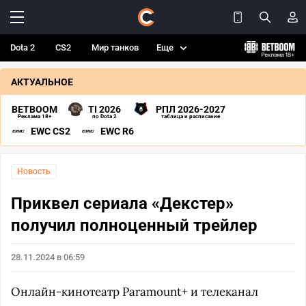
Dota 2
CS2
Мир танков
Еще
АКТУАЛЬНОЕ
BETBOOM
TI 2026
РПЛ 2026-2027
Реклама 18+
по Dota 2
таблица и расписание
EWC CS2
EWC R6
Новость
Приквел сериала «Декстер»
получил полноценный трейлер
28.11.2024 в 06:59
Онлайн-кинотеатр Paramount+ и телеканал