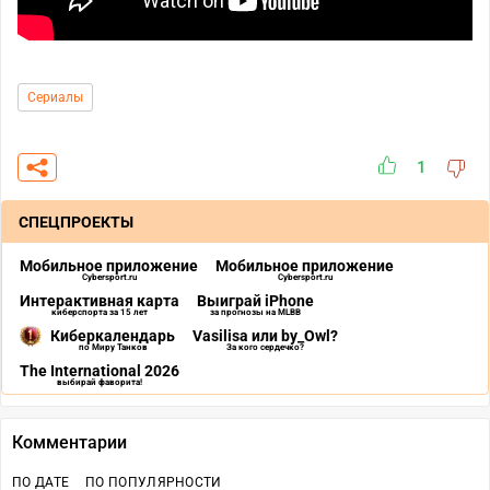
Сериалы
1
СПЕЦПРОЕКТЫ
Мобильное приложение
Мобильное приложение
Cybersport.ru
Cybersport.ru
Интерактивная карта
Выиграй iPhone
киберспорта за 15 лет
за прогнозы на MLBB
Киберкалендарь
Vasilisa или by_Owl?
по Миру Танков
За кого сердечко?
The International 2026
выбирай фаворита!
Комментарии
ПО ДАТЕ
ПО ПОПУЛЯРНОСТИ