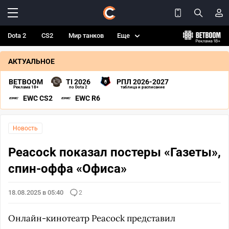
Dota 2
CS2
Мир танков
Еще
АКТУАЛЬНОЕ
BETBOOM
TI 2026
РПЛ 2026-2027
Реклама 18+
по Dota 2
таблица и расписание
EWC CS2
EWC R6
Новость
Peacock показал постеры «Газеты»,
спин-оффа «Офиса»
18.08.2025 в 05:40
2
Онлайн-кинотеатр Peacock представил