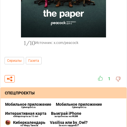
1/10
Источник: x.com/peacock
Сериалы
Газета
1
СПЕЦПРОЕКТЫ
Мобильное приложение
Мобильное приложение
Cybersport.ru
Cybersport.ru
Интерактивная карта
Выиграй iPhone
киберспорта за 15 лет
за прогнозы на MLBB
Киберкалендарь
Vasilisa или by_Owl?
по Миру Танков
За кого сердечко?