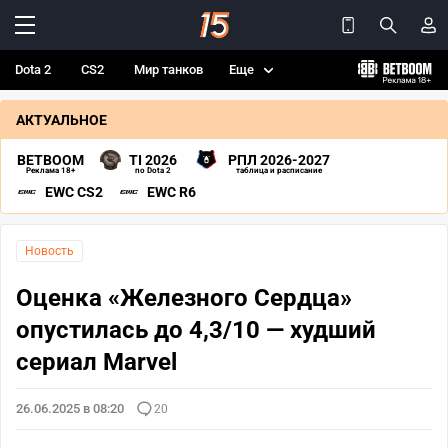
Dota 2
CS2
Мир танков
Еще
АКТУАЛЬНОЕ
BETBOOM
TI 2026
РПЛ 2026-2027
Реклама 18+
по Dota 2
таблица и расписание
EWC CS2
EWC R6
Новость
Оценка «Железного Сердца»
опустилась до 4,3/10 — худший
сериал Marvel
26.06.2025 в 08:20
20