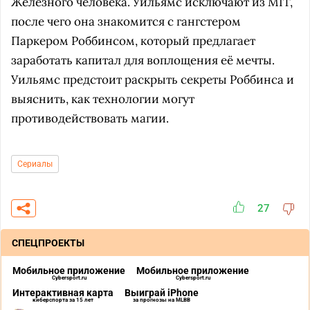
Железного человека. Уильямс исключают из MIT,
после чего она знакомится с гангстером
Паркером Роббинсом, который предлагает
заработать капитал для воплощения её мечты.
Уильямс предстоит раскрыть секреты Роббинса и
выяснить, как технологии могут
противодействовать магии.
Сериалы
27
СПЕЦПРОЕКТЫ
Мобильное приложение
Мобильное приложение
Cybersport.ru
Cybersport.ru
Интерактивная карта
Выиграй iPhone
киберспорта за 15 лет
за прогнозы на MLBB