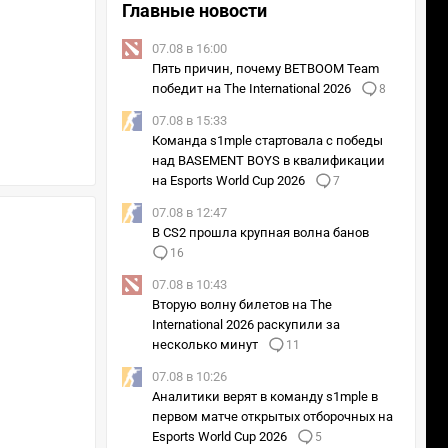
Главные новости
07.08 в 16:00
Пять причин, почему BETBOOM Team
2/2
Кадр из сериала «Игра в кальмара»
победит на The International 2026
8
07.08 в 15:33
Команда s1mple стартовала с победы
над BASEMENT BOYS в квалификации
на Esports World Cup 2026
7
07.08 в 12:47
В CS2 прошла крупная волна банов
16
07.08 в 10:43
Вторую волну билетов на The
International 2026 раскупили за
несколько минут
11
07.08 в 10:26
Аналитики верят в команду s1mple в
первом матче открытых отборочных на
Esports World Cup 2026
5