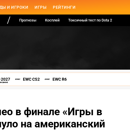
ДЫ И ИГРОКИ
ИГРЫ
РЕЙТИНГИ
Прогнозы
Косплей
Токсичный тест по Dota 2
-2027
EWC CS2
EWC R6
писание
ео в финале «Игры в
уло на американский