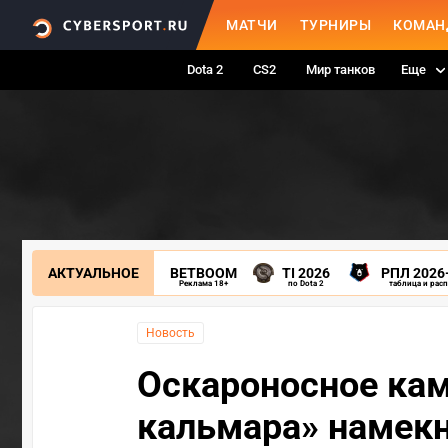
МАТЧИ
ТУРНИРЫ
КОМАН
Dota 2
CS2
Мир танков
Еще
АКТУАЛЬНОЕ
BETBOOM
TI 2026
РПЛ 2026
Реклама 18+
по Dota 2
таблица и рас
Новость
Оскароносное кам
кальмара» намекн