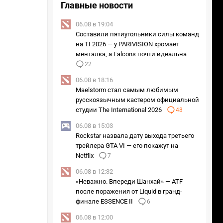
Главные новости
06.08 в 19:04
Составили пятиугольники силы команд
на TI 2026 — у PARIVISION хромает
менталка, а Falcons почти идеальна
22
06.08 в 18:16
Maelstorm стал самым любимым
русскоязычным кастером официальной
студии The International 2026
48
06.08 в 15:03
Rockstar назвала дату выхода третьего
трейлера GTA VI — его покажут на
Netflix
7
06.08 в 12:32
«Неважно. Впереди Шанхай» — ATF
после поражения от Liquid в гранд-
финале ESSENCE II
6
06.08 в 12:00