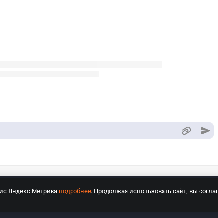
вис Яндекс.Метрика
подробнее
. Продолжая использовать сайт, вы согла
СПОРТ Медиа»
На сайте cybersport.ru применяются рекомендательные техноло