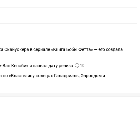
 Скайуокера в сериале «Книга Бобы Фетта» — его создала
и-Ван Кеноби» и назвал дату релиза
10
 по «Властелину колец» с Галадриэль, Элрондом и
СКАЧАТЬ НА
АСТВОВАТЬ
ЗАБРАТЬ
ANDROID