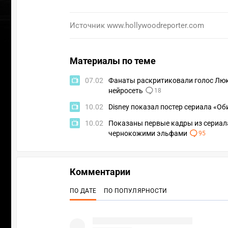
Источник
www.hollywoodreporter.com
Материалы по теме
07.02
Фанаты раскритиковали голос Люка
нейросеть
18
10.02
Disney показал постер сериала «Об
10.02
Показаны первые кадры из сериала
чернокожими эльфами
95
Комментарии
УЧ
ПО ДАТЕ
ПО ПОПУЛЯРНОСТИ