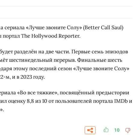
 сериала «Лучше звоните Солу» (Better Call Saul)
 портал The Hollywood Reporter.
удет разделён на две части. Первые семь эпизодов
зьмёт шестинедельный перерыв. Финальные шесть
годаря этому последний сезон «Лучше звоните Солу»
-м, и в 2023 году.
ериала «Во все тяжкие», посвящённый предыстории
ил оценку 8,8 из 10 от пользователей портала IMDb и
».
10