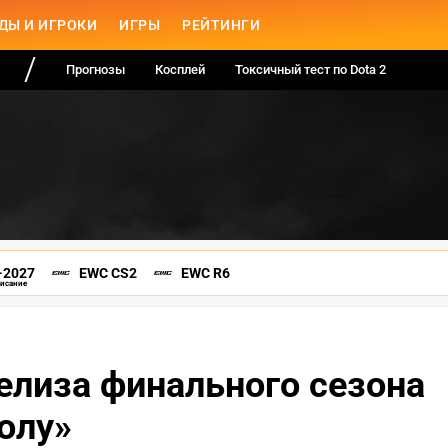
ДЫ И ИГРОКИ
ИГРЫ
РЕЙТИНГИ
Прогнозы
Косплей
Токсичный тест по Dota 2
-2027
EWC CS2
EWC R6
писание
елиза финального сезона
олу»