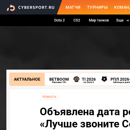
МАТЧИ
ТУРНИРЫ
КОМАН
Dota 2
CS2
Мир танков
Еще
АКТУАЛЬНОЕ
BETBOOM
TI 2026
РПЛ 2026
Реклама 18+
по Dota 2
таблица и рас
Новость
Объявлена дата р
«Лучше звоните С