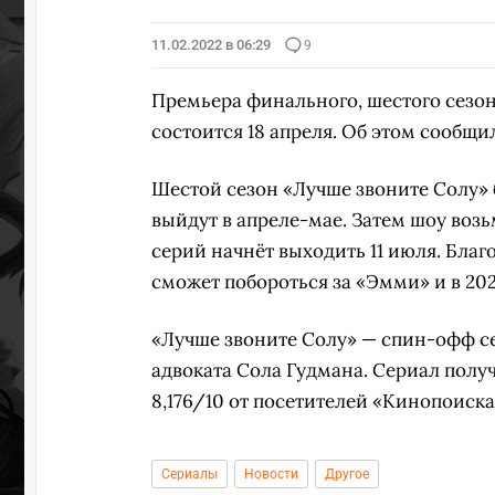
11.02.2022 в 06:29
9
Премьера финального, шестого сезона
состоится 18 апреля. Об этом сообщил
Шестой сезон «Лучше звоните Солу» б
выйдут в апреле-мае. Затем шоу во
серий начнёт выходить 11 июля. Бла
сможет побороться за «Эмми» и в 2022
«Лучше звоните Солу» — спин-офф с
адвоката Сола Гудмана. Сериал получ
8,176/10 от посетителей «Кинопоиска
Сериалы
Новости
Другое