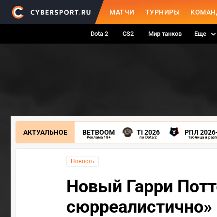
МАТЧИ
ТУРНИРЫ
КОМАН
Dota 2
CS2
Мир танков
Еще
АКТУАЛЬНОЕ
BETBOOM
TI 2026
РПЛ 2026
Реклама 18+
по Dota 2
таблица и рас
Новость
Новый Гарри Потте
сюрреалистично»