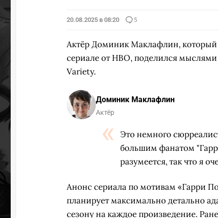
20.08.2025 в 08:20
5
Актёр Доминик Маклафлин, который 
сериале от HBO, поделился мыслями 
Variety.
Доминик Маклафлин
Актёр
Это немного сюрреалист
большим фанатом "Гарри
разумеется, так что я оч
Анонс сериала по мотивам «Гарри П
планирует максимально детально ада
сезону на каждое произведение. Ран