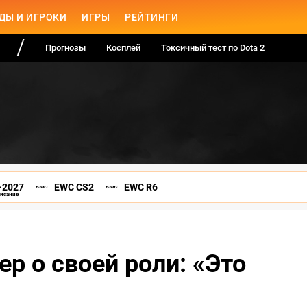
ДЫ И ИГРОКИ
ИГРЫ
РЕЙТИНГИ
Прогнозы
Косплей
Токсичный тест по Dota 2
-2027
EWC CS2
EWC R6
писание
р о своей роли: «Это