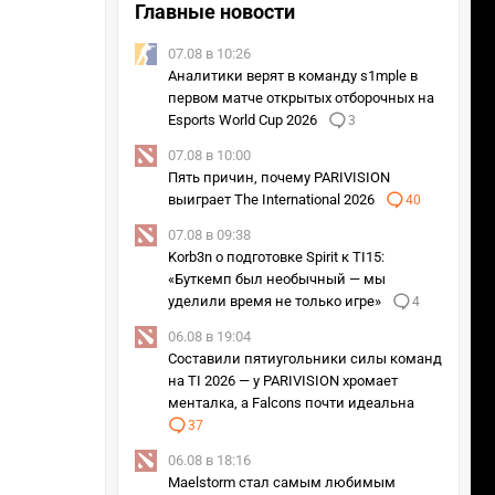
Главные новости
07.08 в 10:26
Аналитики верят в команду s1mple в
первом матче открытых отборочных на
Esports World Cup 2026
3
07.08 в 10:00
Пять причин, почему PARIVISION
выиграет The International 2026
40
07.08 в 09:38
Korb3n о подготовке Spirit к TI15:
«Буткемп был необычный — мы
уделили время не только игре»
4
06.08 в 19:04
Составили пятиугольники силы команд
на TI 2026 — у PARIVISION хромает
менталка, а Falcons почти идеальна
37
06.08 в 18:16
Maelstorm стал самым любимым