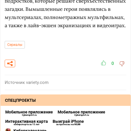
подростков, которые решают сверхъестественных
загадки. Вымышленные герои появлялись в
мультсериалах, полнометражных мультфильмах,
а также в лайв-экшен экранизациях и видеоиграх.
Сериалы
0
Источник
variety.com
СПЕЦПРОЕКТЫ
Мобильное приложение
Мобильное приложение
Cybersport.ru
Cybersport.ru
Интерактивная карта
Выиграй iPhone
киберспорта за 15 лет
за прогнозы на MLBB
Киберкалендарь