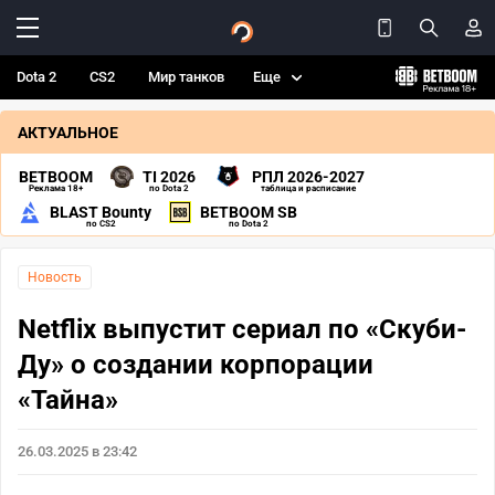
Dota 2
CS2
Мир танков
Еще
АКТУАЛЬНОЕ
BETBOOM
TI 2026
РПЛ 2026-2027
Реклама 18+
по Dota 2
таблица и расписание
BLAST Bounty
BETBOOM SB
по CS2
по Dota 2
Новость
Netflix выпустит сериал по «Скуби-
Ду» о создании корпорации
«Тайна»
26.03.2025 в 23:42