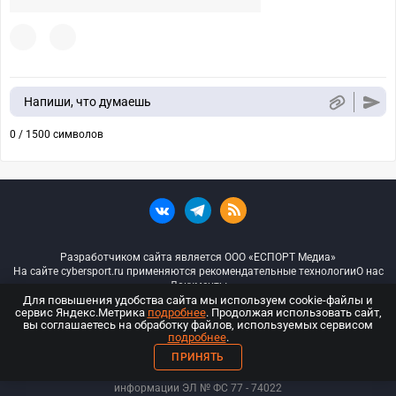
Напиши, что думаешь
0 / 1500 символов
Разработчиком сайта является ООО «ЕСПОРТ Медиа»
На сайте cybersport.ru применяются рекомендательные технологии
О нас
Документы
Для повышения удобства сайта мы используем cookie-файлы и
сервис Яндекс.Метрика
подробнее
. Продолжая использовать сайт,
© ООО «Киберспорт.ру» — Все права защищены
вы соглашаетесь на обработку файлов, используемых сервисом
подробнее
.
18+
ПРИНЯТЬ
ООО «Киберспорт.ру». Свидетельство о регистрации средств массовой
информации ЭЛ № ФС 77 - 74
022