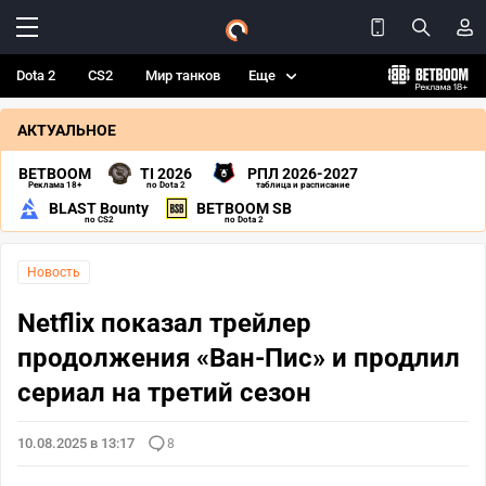
Dota 2
CS2
Мир танков
Еще
АКТУАЛЬНОЕ
BETBOOM
TI 2026
РПЛ 2026-2027
Реклама 18+
по Dota 2
таблица и расписание
BLAST Bounty
BETBOOM SB
по CS2
по Dota 2
Новость
Netflix показал трейлер
продолжения «Ван-Пис» и продлил
сериал на третий сезон
10.08.2025 в 13:17
8