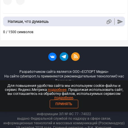
Напиши, что думаешь
0 / 1500 символов
Разработчиком сайта является ООО «ЕСПОРТ Медиа»
На сайте cybersport.ru применяются рекомендательные технологии
О нас
Документы
Для повышения удобства сайта мы используем cookie-файлы и
сервис Яндекс.Метрика
подробнее
. Продолжая использовать сайт,
© ООО «Киберспорт.ру» — Все права защищены
вы соглашаетесь на обработку файлов, используемых сервисом
подробнее
.
18+
ПРИНЯТЬ
ООО «Киберспорт.ру». Свидетельство о регистрации средств массовой
информации ЭЛ № ФС 77 - 74
022
выдано Федеральной службой по надзору в сфере связи,
информационных технологий и массовых коммуникаций (Роскомнадзор)
19 октября 2018 года. Главный редактор — В.Н. Животнев.