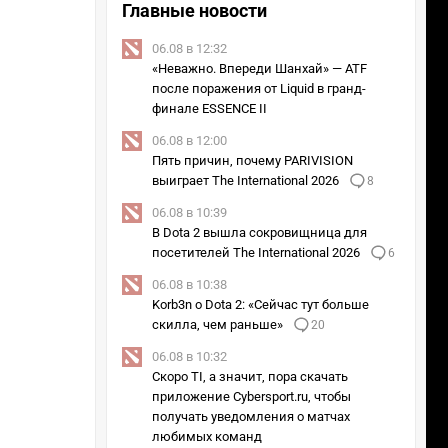
Главные новости
06.08 в 12:32
«Неважно. Впереди Шанхай» — ATF
после поражения от Liquid в гранд-
финале ESSENCE II
06.08 в 12:00
Пять причин, почему PARIVISION
выиграет The International 2026
8
06.08 в 10:39
В Dota 2 вышла сокровищница для
посетителей The International 2026
6
06.08 в 10:38
Korb3n о Dota 2: «Сейчас тут больше
скилла, чем раньше»
20
06.08 в 10:32
Скоро TI, а значит, пора скачать
приложение Cybersport.ru, чтобы
получать уведомления о матчах
любимых команд