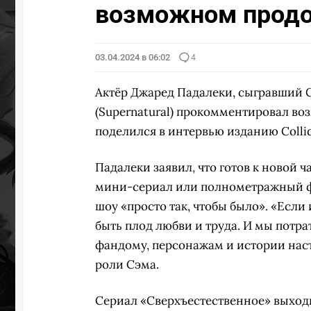
возможном продо
03.04.2024 в 06:02
4
Актёр Джаред Падалеки, сыгравший С
(Supernatural) прокомментировал в
поделился в интервью изданию Collid
Падалеки заявил, что готов к новой ч
мини-сериал или полнометражный фи
шоу «просто так, чтобы было». «Если 
быть плод любви и труда. И мы потра
фандому, персонажам и истории наст
роли Сэма.
Сериал «Сверхъестественное» выходи