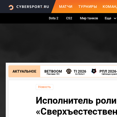
МАТЧИ
ТУРНИРЫ
КОМАН
Dota 2
CS2
Мир танков
Еще
АКТУАЛЬНОЕ
BETBOOM
TI 2026
РПЛ 2026
Реклама 18+
по Dota 2
таблица и рас
Новость
Исполнитель роли
«Сверхъестествен