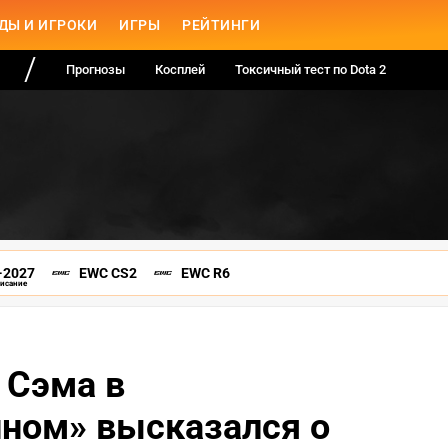
ДЫ И ИГРОКИ
ИГРЫ
РЕЙТИНГИ
Прогнозы
Косплей
Токсичный тест по Dota 2
-2027
EWC CS2
EWC R6
писание
 Сэма в
ном» высказался о