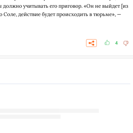
 должно учитывать его приговор. «Он не выйдет [из
о Соле, действие будет происходить в тюрьме», —
4
СКАЧАТЬ НА
СК
ЙТИ
ВЫБРАТЬ
ANDROID