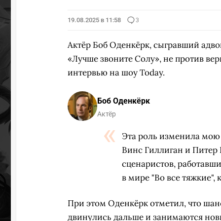
19.08.2025 в 11:58
3
Актёр Боб Оденкёрк, сыгравший адвок
«Лучше звоните Солу», не против вер
интервью на шоу Today.
Боб Оденкёрк
Актёр
Эта роль изменила мою 
Винс Гиллиган и Питер 
сценаристов, работавши
в мире "Во все тяжкие",
При этом Оденкёрк отметил, что шанс
двинулись дальше и занимаются новы