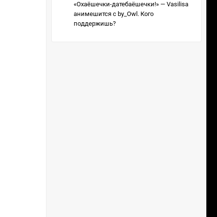
«Охаёшечки-датебаёшечки!» — Vasilisa
анимешится с by_Owl. Кого
поддержишь?