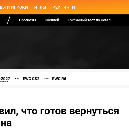
ДЫ И ИГРОКИ
ИГРЫ
РЕЙТИНГИ
Прогнозы
Косплей
Токсичный тест по Dota 2
-2027
EWC CS2
EWC R6
писание
ил, что готов вернуться
ана