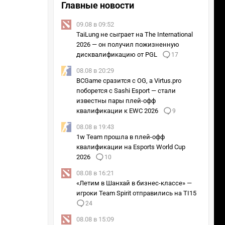
Главные новости
09.08 в 09:52
TaiLung не сыграет на The International
2026 — он получил пожизненную
дисквалификацию от PGL
17
08.08 в 20:29
BCGame сразится с OG, а Virtus.pro
поборется с Sashi Esport — стали
известны пары плей-офф
квалификации к EWC 2026
9
08.08 в 19:43
1w Team прошла в плей-офф
квалификации на Esports World Cup
2026
10
08.08 в 16:21
«Летим в Шанхай в бизнес-классе» —
игроки Team Spirit отправились на TI15
24
08.08 в 15:09