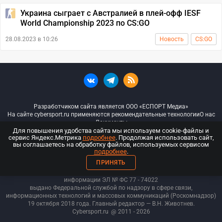
Украина сыграет с Австралией в плей-офф IESF
World Championship 2023 по CS:GO
28.08.2023 в 10:26
Новость
CS:GO
Разработчиком сайта является ООО «ЕСПОРТ Медиа»
На сайте cybersport.ru применяются рекомендательные технологии
О нас
Документы
Для повышения удобства сайта мы используем cookie-файлы и
сервис Яндекс.Метрика
подробнее
. Продолжая использовать сайт,
© ООО «Киберспорт.ру» — Все права защищены
вы соглашаетесь на обработку файлов, используемых сервисом
подробнее
.
18+
ПРИНЯТЬ
ООО «Киберспорт.ру». Свидетельство о регистрации средств массовой
информации ЭЛ № ФС 77 - 74
022
выдано Федеральной службой по надзору в сфере связи,
информационных технологий и массовых коммуникаций (Роскомнадзор)
19 октября 2018 года. Главный редактор — В.Н. Животнев.
Cybersport.ru
@ 2011 - 2026