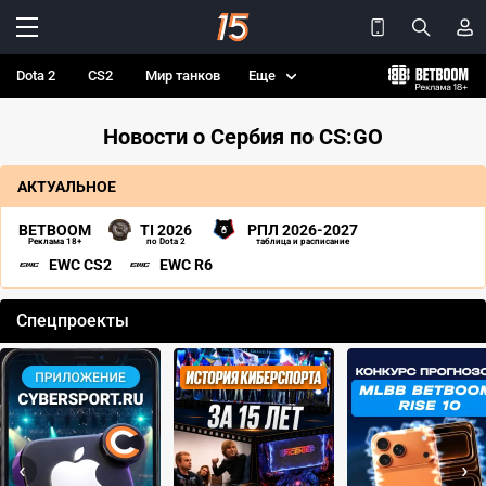
Dota 2
CS2
Мир танков
Еще
Новости о Сербия по CS:GO
АКТУАЛЬНОЕ
BETBOOM
TI 2026
РПЛ 2026-2027
Реклама 18+
по Dota 2
таблица и расписание
EWC CS2
EWC R6
Спецпроекты
‹
›