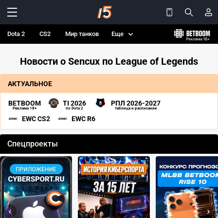
Dota 2
CS2
Мир танков
Еще
Новости о Sencux по League of Legends
АКТУАЛЬНОЕ
BETBOOM
TI 2026
РПЛ 2026-2027
Реклама 18+
по Dota 2
таблица и расписание
EWC CS2
EWC R6
Спецпроекты
‹
›