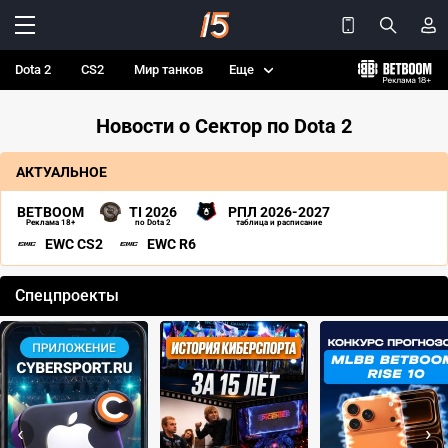
Dota 2
CS2
Мир танков
Еще
Новости о Сектор по Dota 2
АКТУАЛЬНОЕ
BETBOOM
TI 2026
РПЛ 2026-2027
Реклама 18+
по Dota 2
таблица и расписание
EWC CS2
EWC R6
Спецпроекты
‹
›