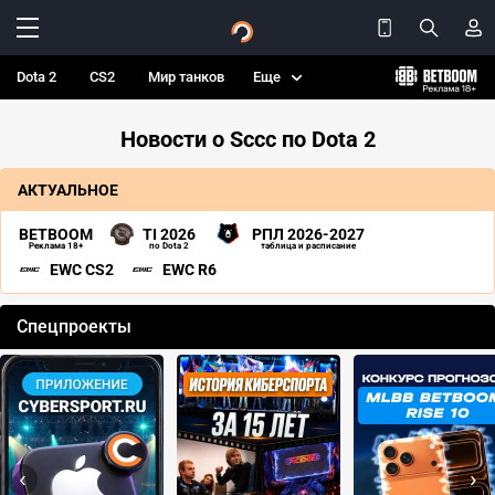
Dota 2
CS2
Мир танков
Еще
Новости о Sccc по Dota 2
АКТУАЛЬНОЕ
BETBOOM
TI 2026
РПЛ 2026-2027
Реклама 18+
по Dota 2
таблица и расписание
EWC CS2
EWC R6
Спецпроекты
‹
›