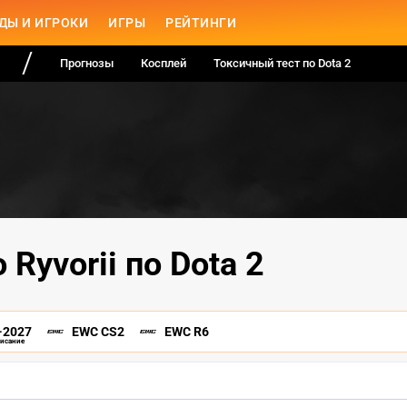
ДЫ И ИГРОКИ
ИГРЫ
РЕЙТИНГИ
Прогнозы
Косплей
Токсичный тест по Dota 2
 Ryvorii по Dota 2
-2027
EWC CS2
EWC R6
писание