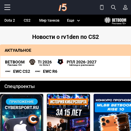
Dota 2
CS2
Мир танков
Еще
Новости о rv1den по CS2
АКТУАЛЬНОЕ
BETBOOM
TI 2026
РПЛ 2026-2027
Реклама 18+
по Dota 2
таблица и расписание
EWC CS2
EWC R6
Спецпроекты
‹
›