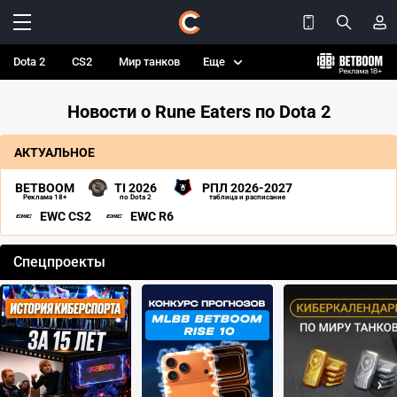
Dota 2
CS2
Мир танков
Еще
Новости о Rune Eaters по Dota 2
АКТУАЛЬНОЕ
BETBOOM
TI 2026
РПЛ 2026-2027
Реклама 18+
по Dota 2
таблица и расписание
EWC CS2
EWC R6
Спецпроекты
‹
›