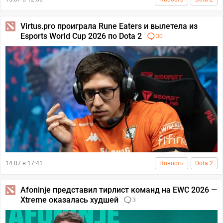
Virtus.pro проиграла Rune Eaters и вылетела из
Esports World Cup 2026 по Dota 2
30
14.07 в 17:41
Новость
Dota 2
Afoninje представил тирлист команд на EWC 2026 —
Xtreme оказалась худшей
3