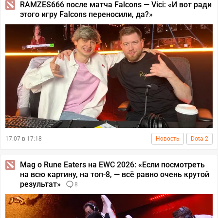
RAMZES666 после матча Falcons — Vici: «И вот ради
этого игру Falcons переносили, да?»
17.07 в 17:18
Новость
Dota 2
Mag о Rune Eaters на EWC 2026: «Если посмотреть
на всю картину, на топ-8, — всё равно очень крутой
результат»
8