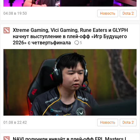
04.08 в 19:50
Новость
Dota 2
Xtreme Gaming, Vici Gaming, Rune Eaters и GLYPH
начнут выступление в плей-офф «Игр Будущего
2026» с четвертьфинала
5
01.08 в 22:42
Новость
Dota 2
NAVI получили инвайт в плей-офф EPL Masters I