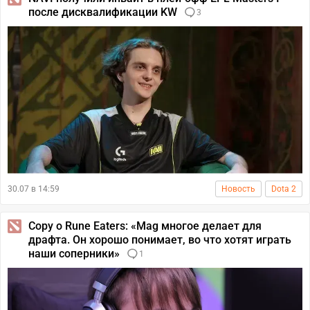
после дисквалификации KW
3
30.07 в 14:59
Новость
Dota 2
Copy о Rune Eaters: «Mag многое делает для
драфта. Он хорошо понимает, во что хотят играть
наши соперники»
1