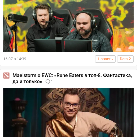
16.07 в 14:39
Новость
Dota 2
Maelstorm о EWC: «Rune Eaters в топ-8. Фантастика,
да и только»
1