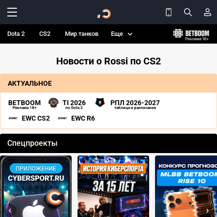
Dota 2
CS2
Мир танков
Еще
Новости о Rossi по CS2
АКТУАЛЬНОЕ
BETBOOM
TI 2026
РПЛ 2026-2027
Реклама 18+
по Dota 2
таблица и расписание
EWC CS2
EWC R6
Спецпроекты
‹
›