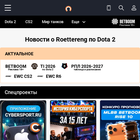
Dota 2
CS2
Мир танков
Еще
Новости о Roettereng по Dota 2
АКТУАЛЬНОЕ
BETBOOM
TI 2026
РПЛ 2026-2027
Реклама 18+
по Dota 2
таблица и расписание
EWC CS2
EWC R6
Спецпроекты
‹
›