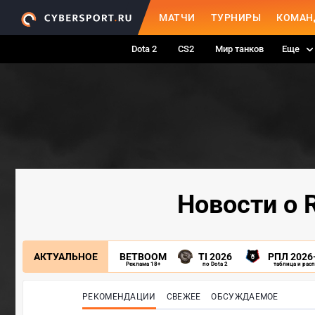
МАТЧИ
ТУРНИРЫ
КОМАН
Dota 2
CS2
Мир танков
Еще
Новости о R
АКТУАЛЬНОЕ
BETBOOM
TI 2026
РПЛ 2026
Реклама 18+
по Dota 2
таблица и рас
РЕКОМЕНДАЦИИ
СВЕЖЕЕ
ОБСУЖДАЕМОЕ