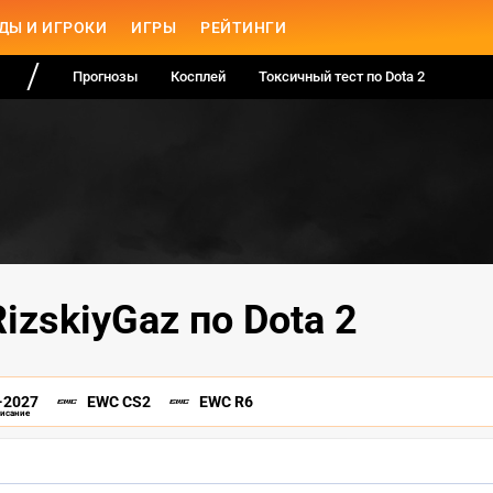
ДЫ И ИГРОКИ
ИГРЫ
РЕЙТИНГИ
Прогнозы
Косплей
Токсичный тест по Dota 2
izskiyGaz по Dota 2
-2027
EWC CS2
EWC R6
писание