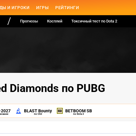
ДЫ И ИГРОКИ
ИГРЫ
РЕЙТИНГИ
Прогнозы
Косплей
Токсичный тест по Dota 2
ed Diamonds по PUBG
-2027
BLAST Bounty
BETBOOM SB
писание
по CS2
по Dota 2