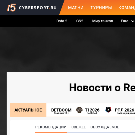
МАТЧИ
ТУРНИРЫ
КОМАН
Dota 2
CS2
Мир танков
Еще
Новости о R
АКТУАЛЬНОЕ
BETBOOM
TI 2026
РПЛ 2026
Реклама 18+
по Dota 2
таблица и рас
РЕКОМЕНДАЦИИ
СВЕЖЕЕ
ОБСУЖДАЕМОЕ