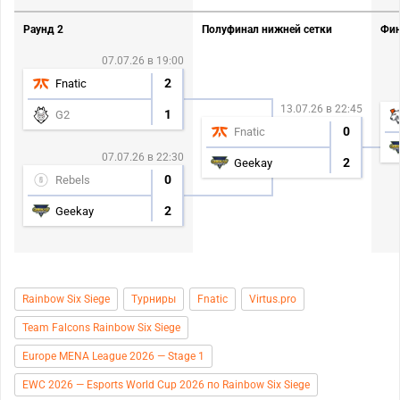
Раунд 2
Полуфинал нижней сетки
Фин
07.07.26 в 19:00
2
Fnatic
13.07.26 в 22:45
1
G2
0
Fnatic
07.07.26 в 22:30
2
Geekay
0
Rebels
2
Geekay
Rainbow Six Siege
Турниры
Fnatic
Virtus.pro
Team Falcons Rainbow Six Siege
Europe MENA League 2026 — Stage 1
EWC 2026 — Esports World Cup 2026 по Rainbow Six Siege