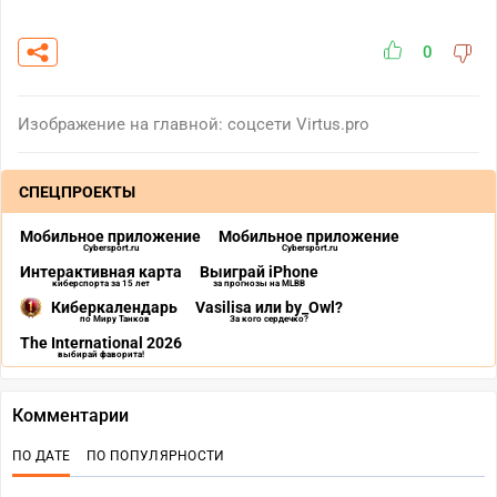
0
Изображение на главной: соцсети Virtus.pro
СПЕЦПРОЕКТЫ
Мобильное приложение
Мобильное приложение
Cybersport.ru
Cybersport.ru
Интерактивная карта
Выиграй iPhone
киберспорта за 15 лет
за прогнозы на MLBB
Киберкалендарь
Vasilisa или by_Owl?
по Миру Танков
За кого сердечко?
The International 2026
выбирай фаворита!
Комментарии
ПО ДАТЕ
ПО ПОПУЛЯРНОСТИ