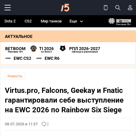
Dota 2
CS2
Мир танков
Еще
АКТУАЛЬНОЕ
BETBOOM
TI 2026
РПЛ 2026-2027
Реклама 18+
по Dota 2
таблица и расписание
EWC CS2
EWC R6
Новость
Virtus.pro, Falcons, Geekay и Fnatic
гарантировали себе выступление
на EWC 2026 по Rainbow Six Siege
08.07.2026 в 11:37
2