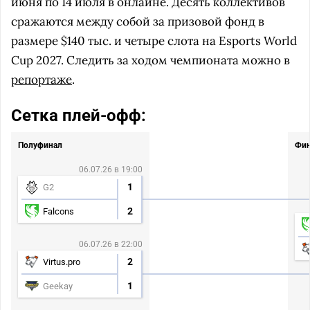
июня по 14 июля в онлайне. Десять коллективов
сражаются между собой за призовой фонд в
размере $140 тыс. и четыре слота на Esports World
Cup 2027. Следить за ходом чемпионата можно в
репортаже
.
Сетка плей-офф:
Полуфинал
Фин
06.07.26 в 19:00
1
G2
2
Falcons
06.07.26 в 22:00
2
Virtus.pro
1
Geekay