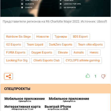
Представители регионов на R6 Charlotte Major 2022. Источник: Ubisoft
Rainbow Six Siege
Новости
Турниры
BDS Esport
G2 Esports
Team Liquid
DarkZero Esports
Team oNe eSports
FURIA Esports
Oxygen Esports
Elevate
Astralis
Heroic
Looking For Org
Chiefs Esports Club
CYCLOPS athlete gaming
1
СПЕЦПРОЕКТЫ
Мобильное приложение
Мобильное приложение
Cybersport.ru
Cybersport.ru
Интерактивная карта
Выиграй iPhone
киберспорта за 15 лет
за прогнозы на MLBB