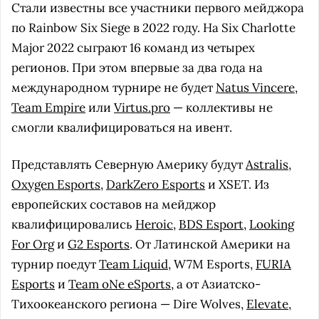
Стали известны все участники первого мейджора
по Rainbow Six Siege в 2022 году. На Six Charlotte
Major 2022 сыграют 16 команд из четырех
регионов. При этом впервые за два года на
международном турнире не будет
Natus Vincere
,
Team Empire
или
Virtus.pro
— коллективы не
смогли квалифицироваться на ивент.
Представлять Северную Америку будут
Astralis
,
Oxygen Esports
,
DarkZero Esports
и XSET. Из
европейских составов на мейджор
квалифицировались
Heroic
,
BDS Esport
,
Looking
For Org
и
G2 Esports
. От Латинской Америки на
турнир поедут
Team Liquid
, W7M Esports,
FURIA
Esports
и
Team oNe eSports
, а от Азиатско-
Тихоокеанского региона — Dire Wolves,
Elevate
,