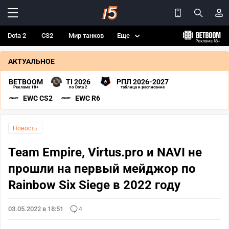
Dota 2
CS2
Мир танков
Еще
АКТУАЛЬНОЕ
BETBOOM
TI 2026
РПЛ 2026-2027
Реклама 18+
по Dota 2
таблица и расписание
EWC CS2
EWC R6
Новость
Team Empire, Virtus.pro и NAVI не
прошли на первый мейджор по
Rainbow Six Siege в 2022 году
03.05.2022 в 18:51
4