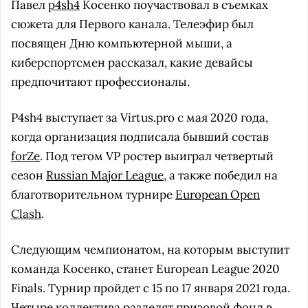
Павел
p4sh4
Косенко поучаствовал в съемках
сюжета для Первого канала. Телеэфир был
посвящен Дню компьютерной мыши, а
киберспортсмен рассказал, какие девайсы
предпочитают профессионалы.
P4sh4 выступает за Virtus.pro с мая 2020 года,
когда организация подписала бывший состав
forZe
. Под тегом VP ростер выиграл четвертый
сезон
Russian Major League
, а также победил на
благотворительном турнире
European Open
Clash
.
Следующим чемпионатом, на которым выступит
команда Косенко, станет European League 2020
Finals. Турнир пройдет с 15 по 17 января 2021 года.
Четыре коллектива разделят призовой фонд в