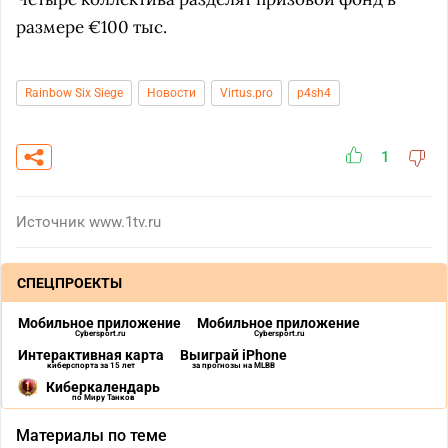
размере €100 тыс.
Rainbow Six Siege
Новости
Virtus.pro
p4sh4
1
Источник
www.1tv.ru
СПЕЦПРОЕКТЫ
Мобильное приложение
Мобильное приложение
Cybersport.ru
Cybersport.ru
Интерактивная карта
Выиграй iPhone
киберспорта за 15 лет
за прогнозы на MLBB
Киберкалендарь
по Миру Танков
Материалы по теме