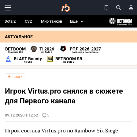
Dota 2
CS2
Мир танков
Еще
АКТУАЛЬНОЕ
BETBOOM
TI 2026
РПЛ 2026-2027
Реклама 18+
по Dota 2
таблица и расписание
BLAST Bounty
BETBOOM SB
по CS2
по Dota 2
Новость
Игрок Virtus.pro снялся в сюжете
для Первого канала
09.12.2020 в 12:52
5
Игрок состава
Virtus.pro
по Rainbow Six Siege