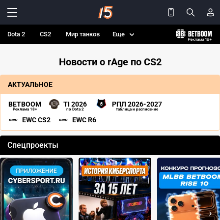
Dota 2
CS2
Мир танков
Еще
Новости о rAge по CS2
АКТУАЛЬНОЕ
BETBOOM
TI 2026
РПЛ 2026-2027
Реклама 18+
по Dota 2
таблица и расписание
EWC CS2
EWC R6
Спецпроекты
‹
›