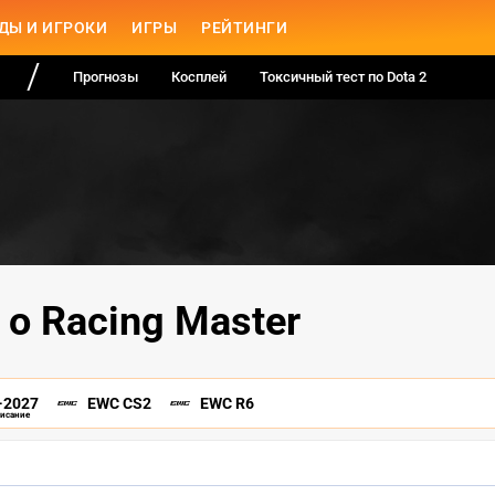
ДЫ И ИГРОКИ
ИГРЫ
РЕЙТИНГИ
Прогнозы
Косплей
Токсичный тест по Dota 2
 о Racing Master
-2027
EWC CS2
EWC R6
писание