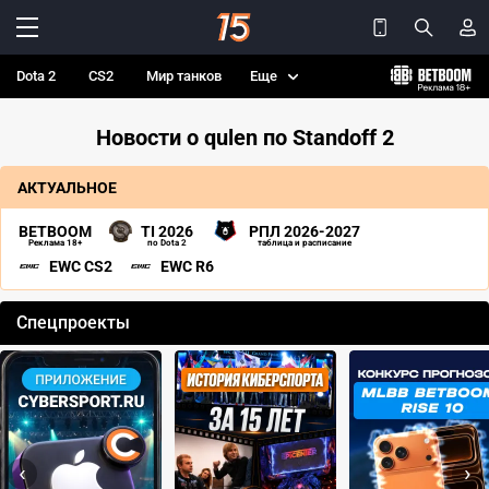
Dota 2
CS2
Мир танков
Еще
Новости о qulen по Standoff 2
АКТУАЛЬНОЕ
BETBOOM
TI 2026
РПЛ 2026-2027
Реклама 18+
по Dota 2
таблица и расписание
EWC CS2
EWC R6
Спецпроекты
‹
›