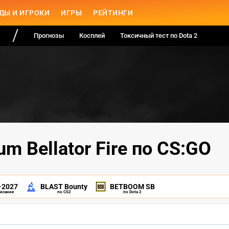
ДЫ И ИГРОКИ
ИГРЫ
РЕЙТИНГИ
Прогнозы
Косплей
Токсичный тест по Dota 2
m Bellator Fire по CS:GO
-2027
BLAST Bounty
BETBOOM SB
писание
по CS2
по Dota 2