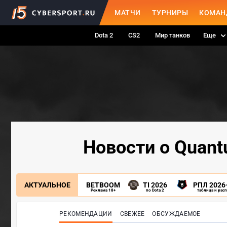
МАТЧИ
ТУРНИРЫ
КОМАН
Dota 2
CS2
Мир танков
Еще
Новости о Quantu
АКТУАЛЬНОЕ
BETBOOM
TI 2026
РПЛ 2026
Реклама 18+
по Dota 2
таблица и рас
РЕКОМЕНДАЦИИ
СВЕЖЕЕ
ОБСУЖДАЕМОЕ