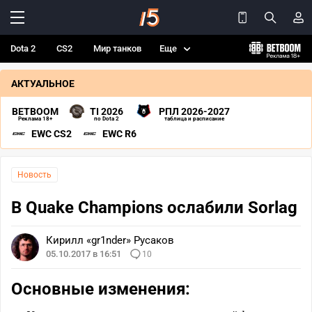
Dota 2
CS2
Мир танков
Еще
АКТУАЛЬНОЕ
BETBOOM
TI 2026
РПЛ 2026-2027
Реклама 18+
по Dota 2
таблица и расписание
EWC CS2
EWC R6
Новость
В Quake Champions ослабили Sorlag
Кирилл «gr1nder» Русаков
05.10.2017 в 16:51
10
Основные изменения: