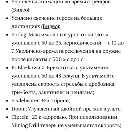
Упрощены анимации во время стрейфов
(
Видео
);
Усилено свечение героев на больших
дистанциях (
Видео
);
Sorlag: Максимальный урон от кислоты
уменьшен с 50 до 35, периодический — с 10 до
7. Увеличено время переключения на оружие
после кислоты с 600 мс до 1 с;
BJ Blazkowicz: Время отката ультимейта
уменьшен с 50 до 48 секунд. В ультимейте
увеличена скорость стрельбы с дробовика,
три-болта, ракетницы и рейлгана;
Scalebearer: +25 к броне;
Doom: Улучшенный двойной прыжок в ульте;
Clutch: +25 к здоровью. При использовании
Mining Drill теперь не уменьшается скорость;