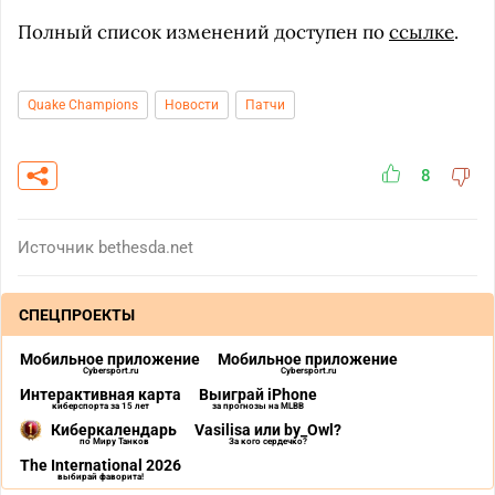
Полный список изменений доступен по
ссылке
.
Quake Champions
Новости
Патчи
8
Источник
bethesda.net
СПЕЦПРОЕКТЫ
Мобильное приложение
Мобильное приложение
Cybersport.ru
Cybersport.ru
Интерактивная карта
Выиграй iPhone
киберспорта за 15 лет
за прогнозы на MLBB
Киберкалендарь
Vasilisa или by_Owl?
по Миру Танков
За кого сердечко?
The International 2026
выбирай фаворита!