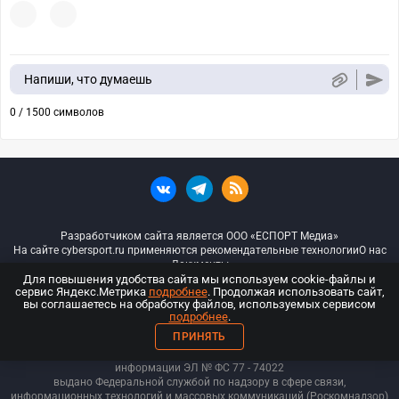
Напиши, что думаешь
0 / 1500 символов
Разработчиком сайта является ООО «ЕСПОРТ Медиа»
На сайте cybersport.ru применяются рекомендательные технологии
О нас
Документы
Для повышения удобства сайта мы используем cookie-файлы и
сервис Яндекс.Метрика
подробнее
. Продолжая использовать сайт,
© ООО «Киберспорт.ру» — Все права защищены
вы соглашаетесь на обработку файлов, используемых сервисом
подробнее
.
18+
ПРИНЯТЬ
ООО «Киберспорт.ру». Свидетельство о регистрации средств массовой
информации ЭЛ № ФС 77 - 74
022
выдано Федеральной службой по надзору в сфере связи,
информационных технологий и массовых коммуникаций (Роскомнадзор)