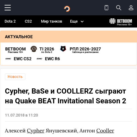
Dota 2
CS2
Мир танков
Еще
АКТУАЛЬНОЕ
BETBOOM
TI 2026
РПЛ 2026-2027
Реклама 18+
по Dota 2
таблица и расписание
EWC CS2
EWC R6
Новость
Cypher, BaSe и COOLLERZ сыграют
на Quake BEAT Invitational Season 2
11.07.2018 в 11:20
Алексей
Cypher
Янушевский, Антон
Cooller