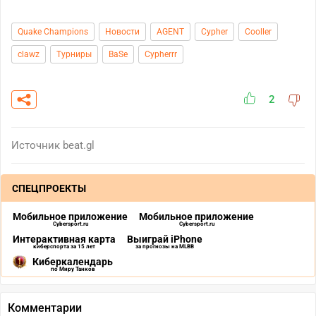
Quake Champions
Новости
AGENT
Cypher
Cooller
clawz
Турниры
BaSe
Cypherrr
2
Источник
beat.gl
СПЕЦПРОЕКТЫ
Мобильное приложение
Мобильное приложение
Cybersport.ru
Cybersport.ru
Интерактивная карта
Выиграй iPhone
киберспорта за 15 лет
за прогнозы на MLBB
Киберкалендарь
по Миру Танков
Комментарии