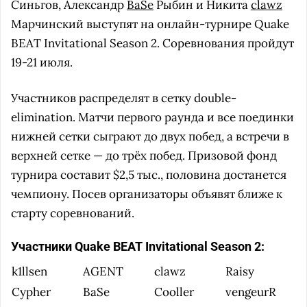
Синьгов, Александр
BaSe
Рыбин и Никита
clawz
Марчинский выступят на онлайн-турнире Quake
BEAT Invitational Season 2. Соревнования пройдут
19-21 июля.
Участников распределят в сетку double-
elimination. Матчи первого раунда и все поединки
нижней сетки сыграют до двух побед, а встречи в
верхней сетке — до трёх побед. Призовой фонд
турнира составит $2,5 тыс., половина достанется
чемпиону. Посев организаторы объявят ближе к
старту соревнований.
Участники Quake BEAT Invitational Season 2:
k1llsen
AGENT
clawz
Raisy
Cypher
BaSe
Cooller
vengeurR