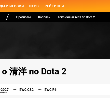
ДЫ И ИГРОКИ
ИГРЫ
РЕЙТИНГИ
Прогнозы
Косплей
Токсичный тест по Dota 2
 о 清洋 по Dota 2
-2027
EWC CS2
EWC R6
писание