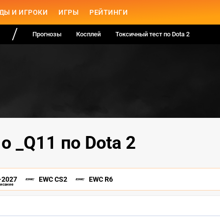
ДЫ И ИГРОКИ
ИГРЫ
РЕЙТИНГИ
Прогнозы
Косплей
Токсичный тест по Dota 2
о _Q11 по Dota 2
-2027
EWC CS2
EWC R6
писание