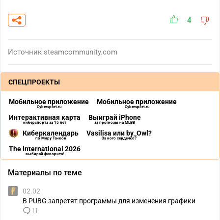
4
Источник
steamcommunity.com
СПЕЦПРОЕКТЫ
Мобильное приложение
Мобильное приложение
Cybersport.ru
Cybersport.ru
Интерактивная карта
Выиграй iPhone
киберспорта за 15 лет
за прогнозы на MLBB
Киберкалендарь
Vasilisa или by_Owl?
по Миру Танков
За кого сердечко?
The International 2026
выбирай фаворита!
Материалы по теме
02.02
В PUBG запретят программы для изменения графики
11