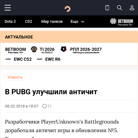
Dota 2
CS2
Мир танков
Еще
АКТУАЛЬНОЕ
BETBOOM
TI 2026
РПЛ 2026-2027
Реклама 18+
по Dota 2
таблица и расписание
EWC CS2
EWC R6
Новость
В PUBG улучшили античит
08.02.2018 в 18:07
21
Разработчики PlayerUnknown's Battlegrounds
доработали античит игры в обновлении №5.