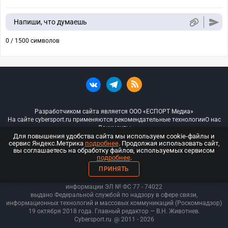
Напиши, что думаешь
0 / 1500 символов
Разработчиком сайта является ООО «ЕСПОРТ Медиа»
На сайте cybersport.ru применяются рекомендательные технологии
О нас
Документы
Для повышения удобства сайта мы используем cookie-файлы и
сервис Яндекс.Метрика
подробнее
. Продолжая использовать сайт,
© ООО «Киберспорт.ру» — Все права защищены
вы соглашаетесь на обработку файлов, используемых сервисом
подробнее
.
18+
ПРИНЯТЬ
ООО «Киберспорт.ру». Свидетельство о регистрации средств массовой
информации ЭЛ № ФС 77 - 74
022
выдано Федеральной службой по надзору в сфере связи,
информационных технологий и массовых коммуникаций (Роскомнадзор)
19 октября 2018 года. Главный редактор — В.Н. Животнев.
Cybersport.ru
@ 2011 - 2026