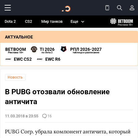
Dota 2
CS2
Мир танков
Еще
АКТУАЛЬНОЕ
BETBOOM
TI 2026
РПЛ 2026-2027
Реклама 18+
по Dota 2
таблица и расписание
EWC CS2
EWC R6
Новость
В PUBG отозвали обновление
античита
11.03.2018 в 23:55
16
PUBG Corp. убрала компонент античита, который