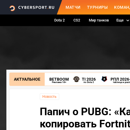
МАТЧИ
ТУРНИРЫ
КОМАН
Dota 2
CS2
Мир танков
Еще
АКТУАЛЬНОЕ
BETBOOM
TI 2026
РПЛ 2026
Реклама 18+
по Dota 2
таблица и рас
Новость
Папич о PUBG: «Ка
копировать Fortnit