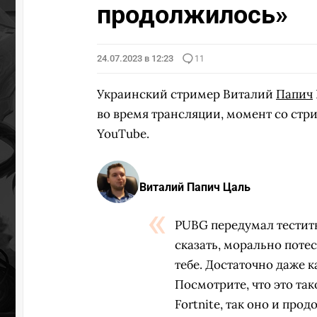
продолжилось»
24.07.2023 в 12:23
11
Украинский стример Виталий
Папич
во время трансляции, момент со стр
YouTube.
Виталий Папич Цаль
PUBG передумал тестить.
сказать, морально потес
тебе. Достаточно даже к
Посмотрите, что это та
Fortnite, так оно и прод