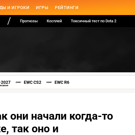
ДЫ И ИГРОКИ
ИГРЫ
РЕЙТИНГИ
Прогнозы
Косплей
Токсичный тест по Dota 2
-2027
EWC CS2
EWC R6
писание
к они начали когда-то
e, так оно и