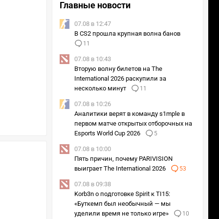
Главные новости
07.08 в 12:47
В CS2 прошла крупная волна банов
11
07.08 в 10:43
Вторую волну билетов на The
International 2026 раскупили за
несколько минут
11
07.08 в 10:26
Аналитики верят в команду s1mple в
первом матче открытых отборочных на
Esports World Cup 2026
5
07.08 в 10:00
Пять причин, почему PARIVISION
выиграет The International 2026
53
07.08 в 09:38
Korb3n о подготовке Spirit к TI15:
«Буткемп был необычный — мы
уделили время не только игре»
10