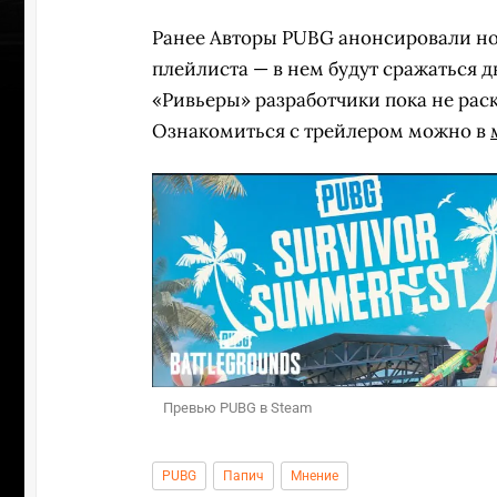
Ранее Авторы PUBG анонсировали но
плейлиста — в нем будут сражаться 
«Ривьеры» разработчики пока не рас
Ознакомиться с трейлером можно в
УЧАСТВ
Превью PUBG в Steam
PUBG
Папич
Мнение