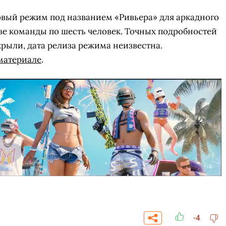
вый режим под названием «Ривьера» для аркадного
две команды по шесть человек. Точных подробностей
крыли, дата релиза режима неизвестна.
материале
.
СКАЧАТЬ НА
СК
ОВАТЬ
ЗАБРАТЬ
ANDROID
-4