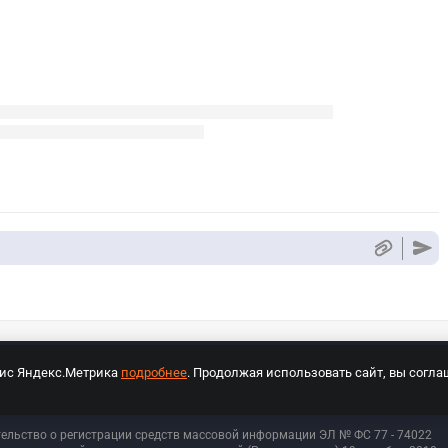
вис Яндекс.Метрика
подробнее
. Продолжая использовать сайт, вы согла
СПОРТ Медиа»
На сайте cybersport.ru применяются рекомендательные техноло
тельство о регистрации средств массовой информации ЭЛ № ФС 77 - 74
022