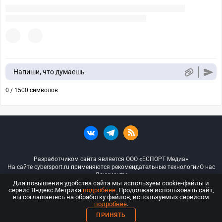
Напиши, что думаешь
0 / 1500 символов
Разработчиком сайта является ООО «ЕСПОРТ Медиа»
На сайте cybersport.ru применяются рекомендательные технологии
О нас
Документы
Для повышения удобства сайта мы используем cookie-файлы и
сервис Яндекс.Метрика
подробнее
. Продолжая использовать сайт,
© ООО «Киберспорт.ру» — Все права защищены
вы соглашаетесь на обработку файлов, используемых сервисом
подробнее
.
18+
ПРИНЯТЬ