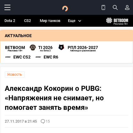
Dota 2
CS2
Мир танков
Еще
АКТУАЛЬНОЕ
BETBOOM
TI 2026
РПЛ 2026-2027
Реклама 18+
по Dota 2
таблица и расписание
EWC CS2
EWC R6
Новость
Александр Кокорин о PUBG:
«Напряжения не снимает, но
помогает занять время»
27.11.2017 в 21:45
15