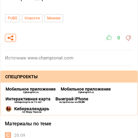
PUBG
Новости
Мнение
0
Источник
www.championat.com
СПЕЦПРОЕКТЫ
Мобильное приложение
Мобильное приложение
Cybersport.ru
Cybersport.ru
Интерактивная карта
Выиграй iPhone
киберспорта за 15 лет
за прогнозы на MLBB
Киберкалендарь
по Миру Танков
Материалы по теме
20.09