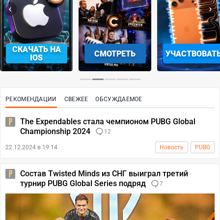
‹
›
СКАЧАТЬ НА
СМОТРЕТЬ
УЧАСТВОВАТ
IOS
РЕКОМЕНДАЦИИ
СВЕЖЕЕ
ОБСУЖДАЕМОЕ
The Expendables стала чемпионом PUBG Global
Championship 2024
12
22.12.2024 в 19:14
Новость
PUBG
Состав Twisted Minds из СНГ выиграл третий
турнир PUBG Global Series подряд
7