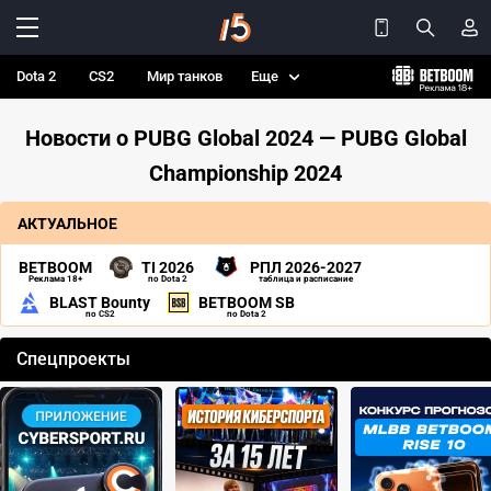
Dota 2
CS2
Мир танков
Еще
Новости о PUBG Global 2024 — PUBG Global
Championship 2024
АКТУАЛЬНОЕ
BETBOOM
TI 2026
РПЛ 2026-2027
Реклама 18+
по Dota 2
таблица и расписание
BLAST Bounty
BETBOOM SB
по CS2
по Dota 2
Спецпроекты