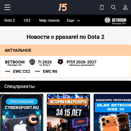
Dota 2
CS2
Мир танков
Еще
Новости о ppasarel по Dota 2
АКТУАЛЬНОЕ
BETBOOM
TI 2026
РПЛ 2026-2027
Реклама 18+
по Dota 2
таблица и расписание
EWC CS2
EWC R6
Спецпроекты
‹
›