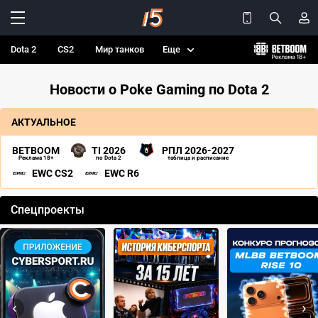
Dota 2
CS2
Мир танков
Еще
Новости о Poke Gaming по Dota 2
АКТУАЛЬНОЕ
BETBOOM
TI 2026
РПЛ 2026-2027
Реклама 18+
по Dota 2
таблица и расписание
EWC CS2
EWC R6
Спецпроекты
‹
›