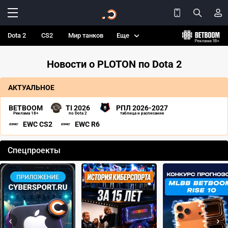
Dota 2
CS2
Мир танков
Еще
Новости о PLOTON по Dota 2
АКТУАЛЬНОЕ
BETBOOM
TI 2026
РПЛ 2026-2027
Реклама 18+
по Dota 2
таблица и расписание
EWC CS2
EWC R6
Спецпроекты
‹
›