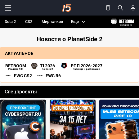
Dota 2
CS2
Мир танков
Еще
Новости о PlanetSide 2
АКТУАЛЬНОЕ
BETBOOM
TI 2026
РПЛ 2026-2027
Реклама 18+
по Dota 2
таблица и расписание
EWC CS2
EWC R6
Спецпроекты
‹
›