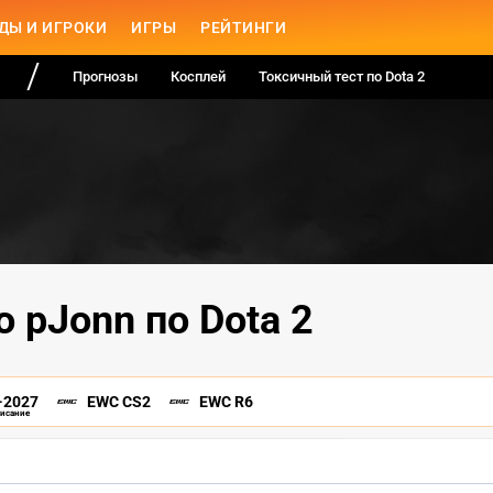
ДЫ И ИГРОКИ
ИГРЫ
РЕЙТИНГИ
Прогнозы
Косплей
Токсичный тест по Dota 2
о pJonn по Dota 2
-2027
EWC CS2
EWC R6
писание