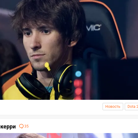
Новость
Dota 
 керри
35