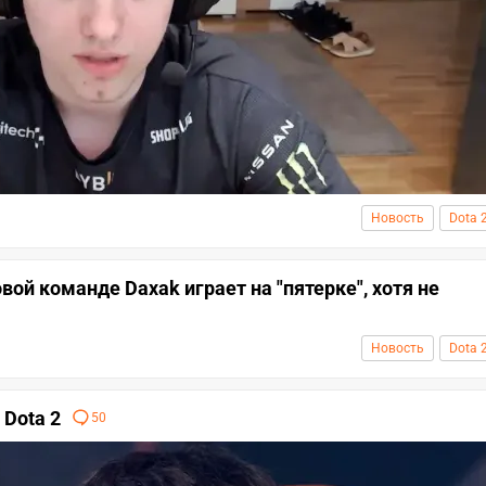
Новость
Dota 
ой команде Daxak играет на "пятерке", хотя не
Новость
Dota 
 Dota 2
50