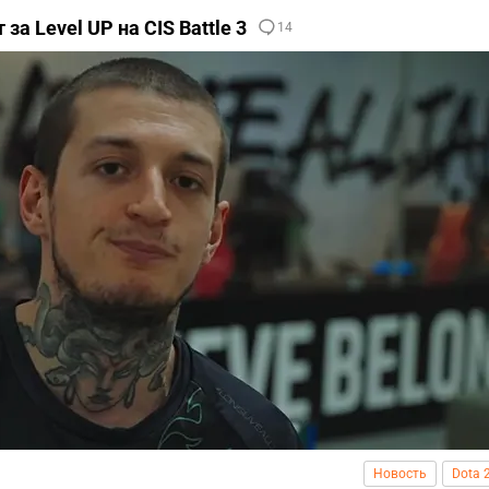
 за Level UP на CIS Battle 3
14
Новость
Dota 