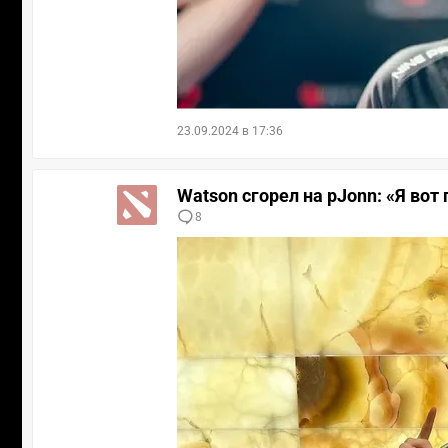
23.09.2024 в 17:36
Watson сгорел на pJonn: «Я вот 
8