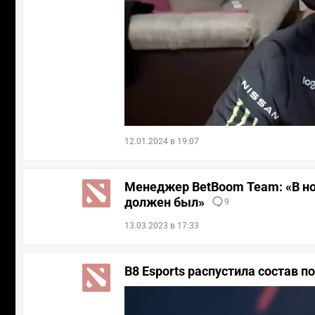
12.01.2024 в 19:07
Менеджер BetBoom Team: «В нов
должен был»
9
13.03.2023 в 17:33
B8 Esports распустила состав по